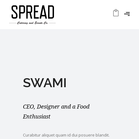
SWAMI
CEO, Designer and a Food
Enthusiast
Curabitur aliquet quam id dui posuere blandit.